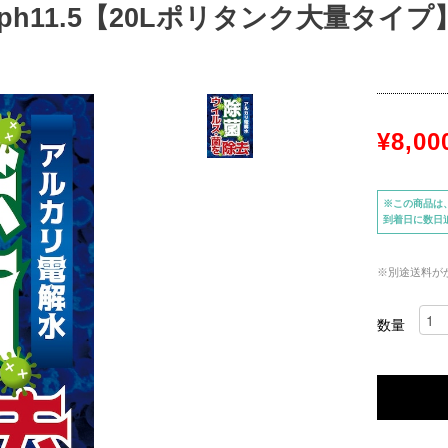
h11.5【20Lポリタンク大量タイプ
¥8,00
※この商品は
到着日に数日
※別途送料が
数量